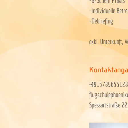
-B-Schein Praxis
-Individuelle Betr
-Debriefing
exkl. Unterkunft, 
Kontaktang
+4915789655128
flugschulephoeni
Spessartstraße 2