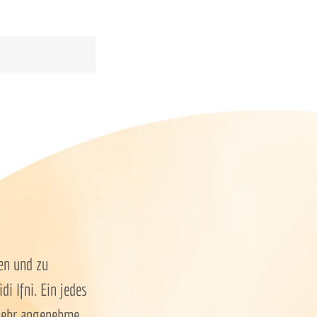
en und zu
i Ifni. Ein jedes
 sehr angenehme