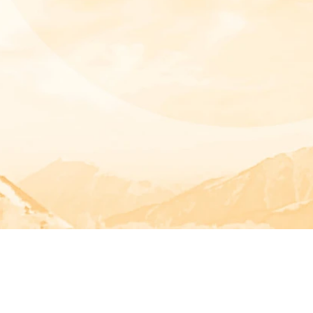
Flugschule Phönix
Alexander Müller
Spessartstraße 22
D-63546 Hammersbach