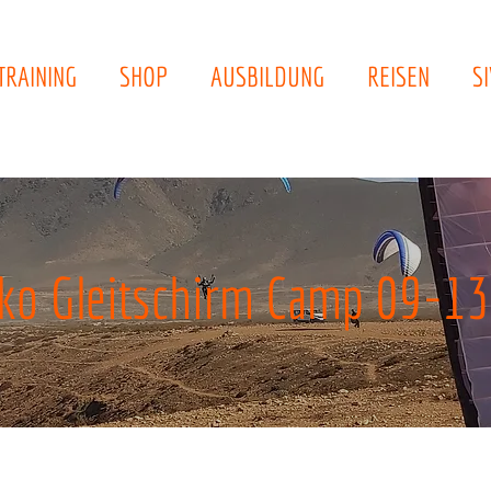
TRAINING
SHOP
AUSBILDUNG
REISEN
SI
ko Gleitschirm Camp 09-13