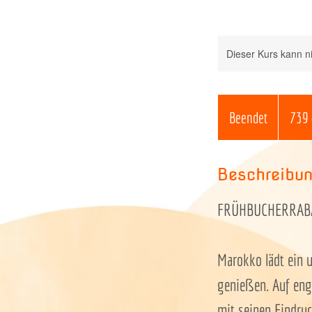
Dieser Kurs kann n
739
Euro
Beendet
B
739 
e
e
Beschreibu
n
FRÜHBUCHERRABAT
d
e
t
Marokko lädt ein 
genießen. Auf eng
mit seinen Eindru