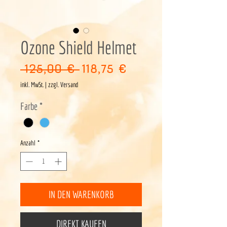
Ozone Shield Helmet
Standardpreis
Sale-
 125,00 € 
118,75 €
Preis
inkl. MwSt.
|
zzgl. Versand
Farbe
*
Anzahl
*
IN DEN WARENKORB
DIREKT KAUFEN