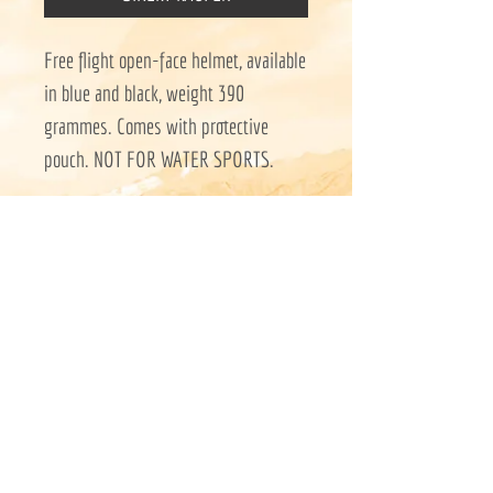
Free flight open-face helmet, available
in blue and black, weight 390
grammes. Comes with protective
pouch. NOT FOR WATER SPORTS.
Flugschule Phönix
Newsletter
Alexander Müller
Impressum
Spessartstraße 22
Datenschutz
D-63546 Hammersbach
AGBs
+49 157 896 551 28
flugschulephoenix@gmail.com