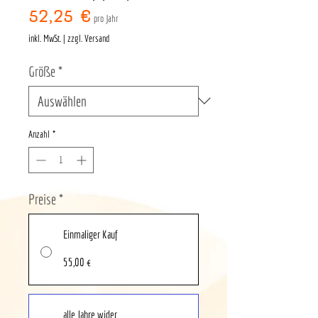
Preis
52,25 €
pro Jahr
inkl. MwSt.
|
zzgl. Versand
Größe
*
Anzahl
*
Preise
*
Einmaliger Kauf
55,00 €
alle Jahre wider