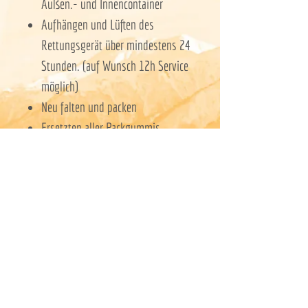
Außen.- und Innencontainer
Aufhängen und Lüften des
Rettungsgerät über mindestens 24
Stunden. (auf Wunsch 12h Service
möglich)
Neu falten und packen
Ersetzten aller Packgummis
Eintrag in den beigelegten
Packnachweis - ( bzw. erstellen
eines Ersatzpacknachweises)
-Fotodokumentation auf Anfrage
gegen Aufpreis möglich.
-Kleinere Reparaturen wie das
Ersetzten fehlender Softlink o. Schäkel